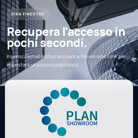
KIRA FINESTRE
Recupera l'accesso in
pochi secondi.
Inserisci l'email del tuo account e ti invieremo il link per
impostare una nuova password.